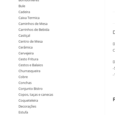
Bombonieres
Bule
Cadeira
Caixa Termica
Caminhos de Mesa
Carrinhos de Bebida
Castiçal
Centro de Mesa
D
Cerâmica
C
Cervejeira
Cesto Fritura
D
Cestos e Balaios
-
Churrasqueira
-
Cobre
Conchas
Conjunto Bistro
Copos, taças e canecas
Coqueteleira
Decorações
Estufa