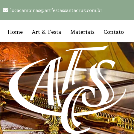
locacampinas@artfestassantacruz.com.br
Home
Art & Festa
Materiais
Contato