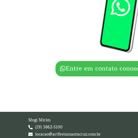
Entre em contato conos
Mogi Mirim
(19) 3862-5100
locacao@artfestassantacruz.com.br