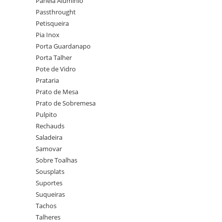
Panela Alumínio
Passthrought
Petisqueira
Pia Inox
Porta Guardanapo
Porta Talher
Pote de Vidro
Prataria
Prato de Mesa
Prato de Sobremesa
Pulpito
Rechauds
Saladeira
Samovar
Sobre Toalhas
Sousplats
Suportes
Suqueiras
Tachos
Talheres