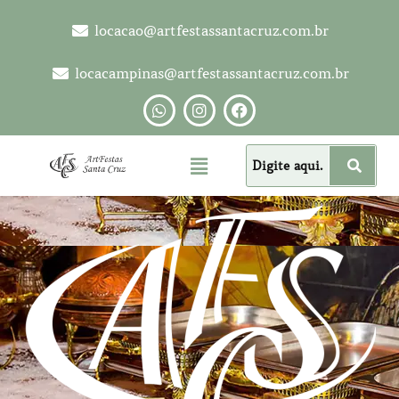
locacao@artfestassantacruz.com.br
locacampinas@artfestassantacruz.com.br