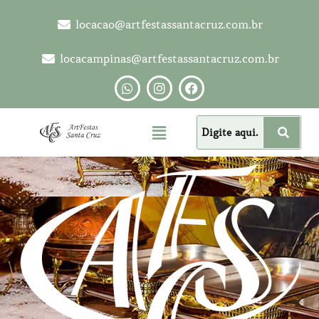
locacao@artfestassantacruz.com.br
locacampinas@artfestassantacruz.com.br