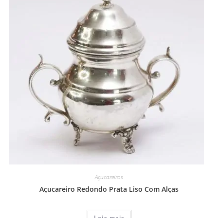
Açucareiros
Açucareiro Redondo Prata Liso Com Alças
Leia mais