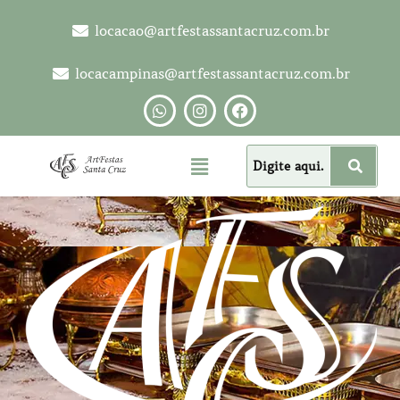
locacao@artfestassantacruz.com.br
locacampinas@artfestassantacruz.com.br