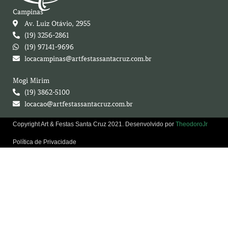
Campinas
Av. Luiz Otávio, 2955
(19) 3256-2861
(19) 97141-9696
locacampinas@artfestassantacruz.com.br
Mogi Mirim
(19) 3862-5100
locacao@artfestassantacruz.com.br
Copyright Art & Festas Santa Cruz 2021. Desenvolvido por
TheodoroJr
Política de Privacidade