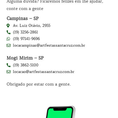
Alguma dúvida? Ficaremos felizes em lhe ajudar,
conte com a gente
Campinas – SP
Av. Luiz Otávio, 2955
(19) 3256-2861
(19) 97141-9696
locacampinas@artfestassantacruz.com.br
Mogi Mirim – SP
(19) 3862-5100
locacao@artfestassantacruz.com.br
Obrigado por estar com a gente.