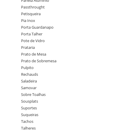
Panela Alumínio
Passthrought
Petisqueira
Pia Inox
Porta Guardanapo
Porta Talher
Pote de Vidro
Prataria
Prato de Mesa
Prato de Sobremesa
Pulpito
Rechauds
Saladeira
Samovar
Sobre Toalhas
Sousplats
Suportes
Suqueiras
Tachos
Talheres