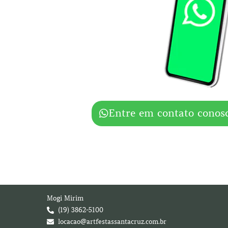
Entre em contato conos
Mogi Mirim
(19) 3862-5100
locacao@artfestassantacruz.com.br