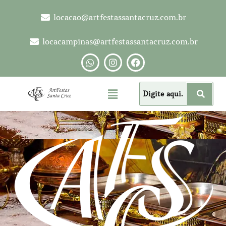
locacao@artfestassantacruz.com.br
locacampinas@artfestassantacruz.com.br