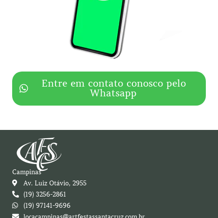
Entre em contato conosco pelo
Whatsapp
Campinas
Av. Luiz Otávio, 2955
(19) 3256-2861
(19) 97141-9696
locacampinas@artfestassantacruz.com.br