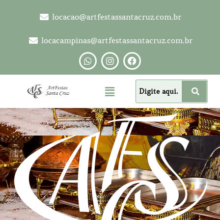
locacao@artfestassantacruz.com.br
locacampinas@artfestassantacruz.com.br