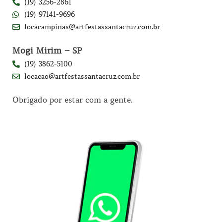
(19) 3256-2861
(19) 97141-9696
locacampinas@artfestassantacruz.com.br
Mogi Mirim – SP
(19) 3862-5100
locacao@artfestassantacruz.com.br
Obrigado por estar com a gente.