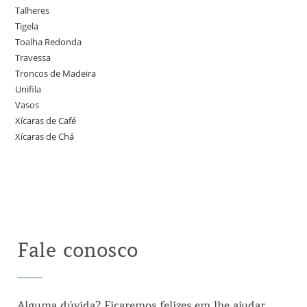
Talheres
Tigela
Toalha Redonda
Travessa
Troncos de Madeira
Unifila
Vasos
Xícaras de Café
Xícaras de Chá
Fale conosco
Alguma dúvida? Ficaremos felizes em lhe ajudar,