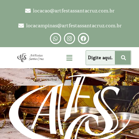
locacao@artfestassantacruz.com.br
locacampinas@artfestassantacruz.com.br