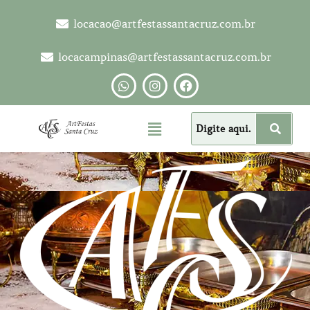
locacao@artfestassantacruz.com.br
locacampinas@artfestassantacruz.com.br