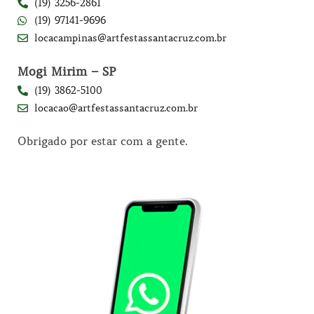
(19) 3256-2861
(19) 97141-9696
locacampinas@artfestassantacruz.com.br
Mogi Mirim – SP
(19) 3862-5100
locacao@artfestassantacruz.com.br
Obrigado por estar com a gente.