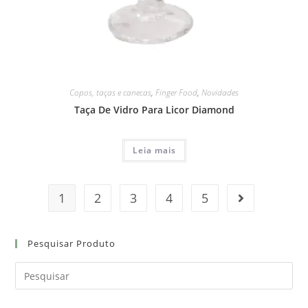
Copos, taças e canecas
,
Finger Food
,
Novidades
Taça De Vidro Para Licor Diamond
Leia mais
1
2
3
4
5
Pesquisar Produto