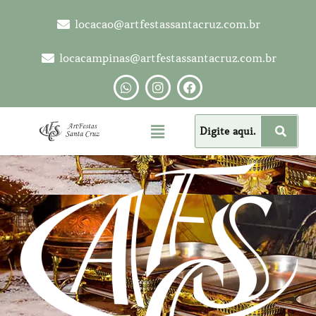
locacao@artfestassantacruz.com.br
locacampinas@artfestassantacruz.com.br