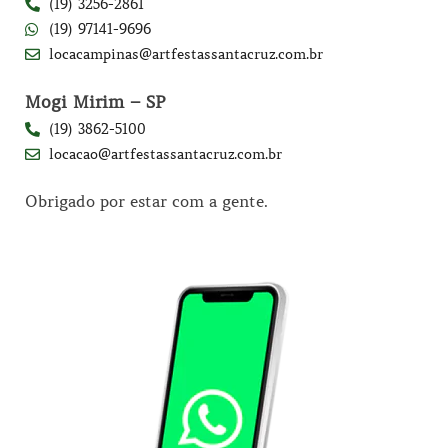
(19) 3256-2861
(19) 97141-9696
locacampinas@artfestassantacruz.com.br
Mogi Mirim – SP
(19) 3862-5100
locacao@artfestassantacruz.com.br
Obrigado por estar com a gente.