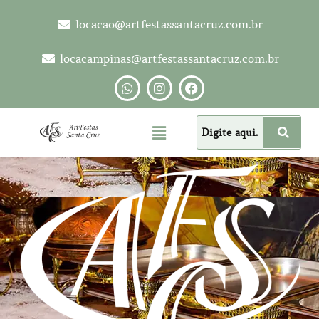
locacao@artfestassantacruz.com.br
locacampinas@artfestassantacruz.com.br