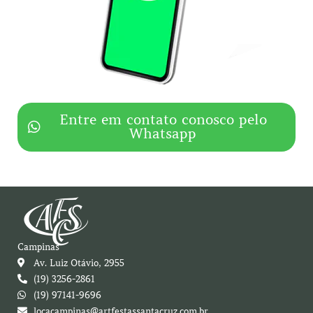
Entre em contato conosco pelo
Whatsapp
Campinas
Av. Luiz Otávio, 2955
(19) 3256-2861
(19) 97141-9696
locacampinas@artfestassantacruz.com.br