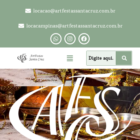
locacao@artfestassantacruz.com.br
locacampinas@artfestassantacruz.com.br