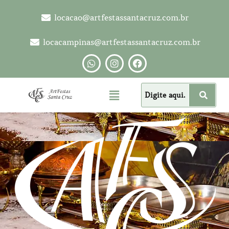
locacao@artfestassantacruz.com.br
locacampinas@artfestassantacruz.com.br