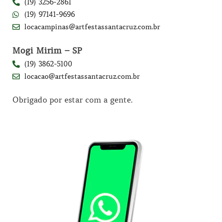
(19) 3256-2861
(19) 97141-9696
locacampinas@artfestassantacruz.com.br
Mogi Mirim – SP
(19) 3862-5100
locacao@artfestassantacruz.com.br
Obrigado por estar com a gente.