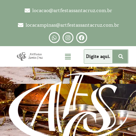
locacao@artfestassantacruz.com.br
locacampinas@artfestassantacruz.com.br