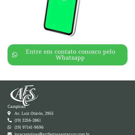
Entre em contato conosco pelo
Whatsapp
Campinas
Av. Luiz Otávio, 2955
(19) 3256-2861
(19) 97141-9696
locacampinas@artfestassantacruz.com.br