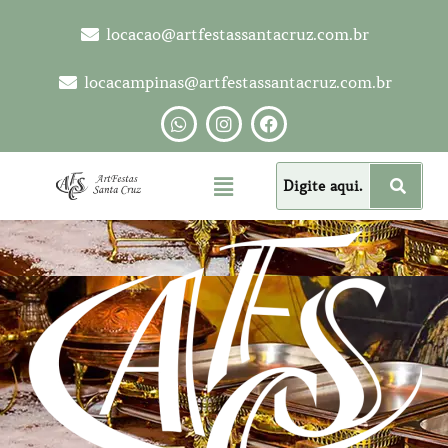
locacao@artfestassantacruz.com.br
locacampinas@artfestassantacruz.com.br