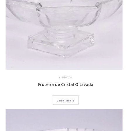
Fruteiras
Fruteira de Cristal Oitavada
Leia mais