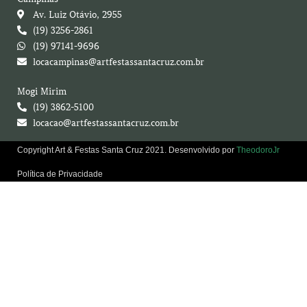
Av. Luiz Otávio, 2955
(19) 3256-2861
(19) 97141-9696
locacampinas@artfestassantacruz.com.br
Mogi Mirim
(19) 3862-5100
locacao@artfestassantacruz.com.br
Copyright Art & Festas Santa Cruz 2021. Desenvolvido por
TheodoroJr
Política de Privacidade