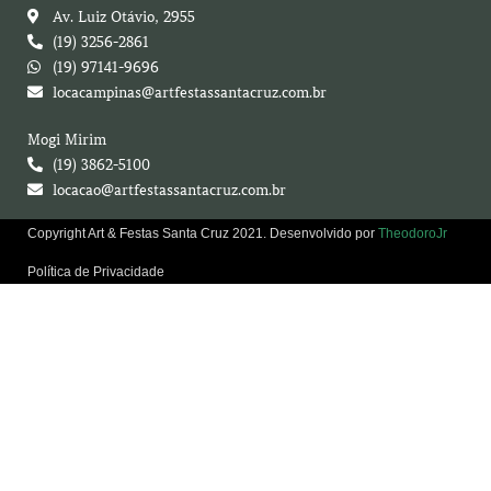
Av. Luiz Otávio, 2955
(19) 3256-2861
(19) 97141-9696
locacampinas@artfestassantacruz.com.br
Mogi Mirim
(19) 3862-5100
locacao@artfestassantacruz.com.br
Copyright Art & Festas Santa Cruz 2021. Desenvolvido por
TheodoroJr
Política de Privacidade