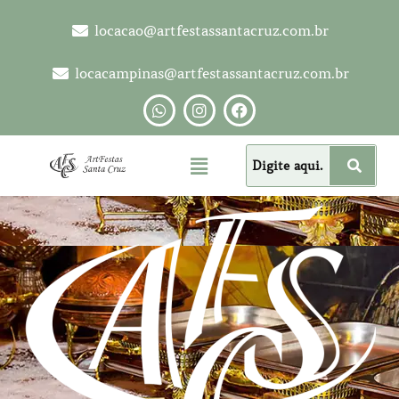
locacao@artfestassantacruz.com.br
locacampinas@artfestassantacruz.com.br