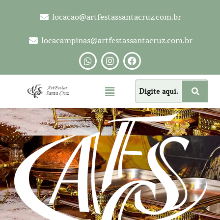
locacao@artfestassantacruz.com.br
locacampinas@artfestassantacruz.com.br