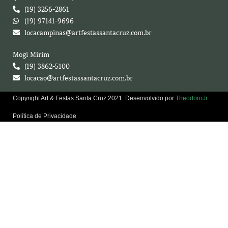
(19) 3256-2861
(19) 97141-9696
locacampinas@artfestassantacruz.com.br
Mogi Mirim
(19) 3862-5100
locacao@artfestassantacruz.com.br
Copyright Art & Festas Santa Cruz 2021. Desenvolvido por
TheodoroJr
Política de Privacidade