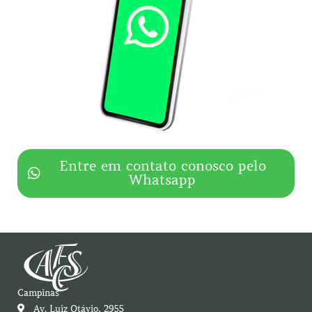
Entre em contato conosco pelo
Whatsapp
Campinas
Av. Luiz Otávio, 2955