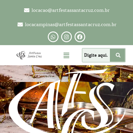
locacao@artfestassantacruz.com.br
locacampinas@artfestassantacruz.com.br