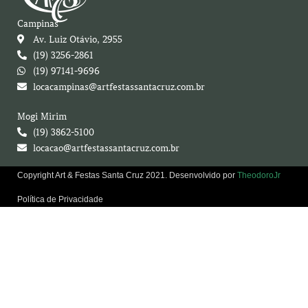
Campinas
Av. Luiz Otávio, 2955
(19) 3256-2861
(19) 97141-9696
locacampinas@artfestassantacruz.com.br
Mogi Mirim
(19) 3862-5100
locacao@artfestassantacruz.com.br
Copyright Art & Festas Santa Cruz 2021. Desenvolvido por
TheodoroJr
Política de Privacidade