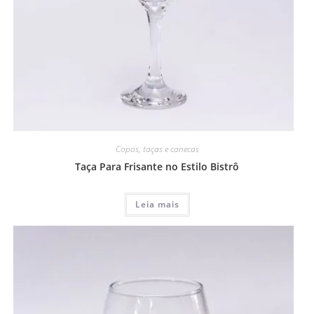
Copos, taças e canecas
Taça Para Frisante no Estilo Bistrô
Leia mais