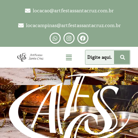
locacao@artfestassantacruz.com.br
locacampinas@artfestassantacruz.com.br