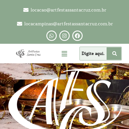
locacao@artfestassantacruz.com.br
locacampinas@artfestassantacruz.com.br