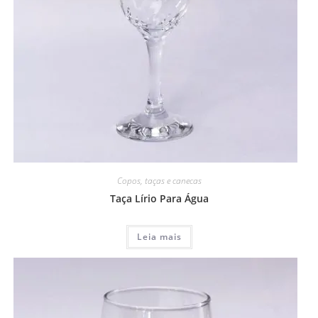
Copos, taças e canecas
Taça Lírio Para Água
Leia mais