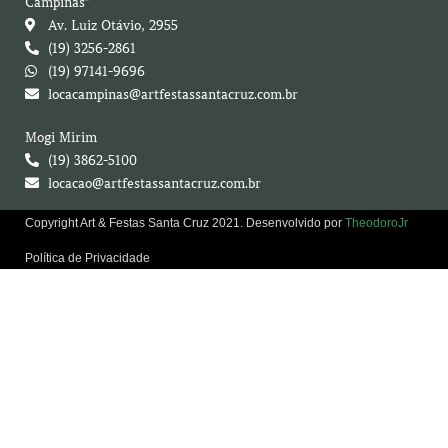
Campinas
Av. Luiz Otávio, 2955
(19) 3256-2861
(19) 97141-9696
locacampinas@artfestassantacruz.com.br
Mogi Mirim
(19) 3862-5100
locacao@artfestassantacruz.com.br
Copyright Art & Festas Santa Cruz 2021. Desenvolvido por
TheodoroJr
Política de Privacidade