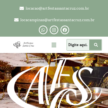
locacao@artfestassantacruz.com.br
locacampinas@artfestassantacruz.com.br