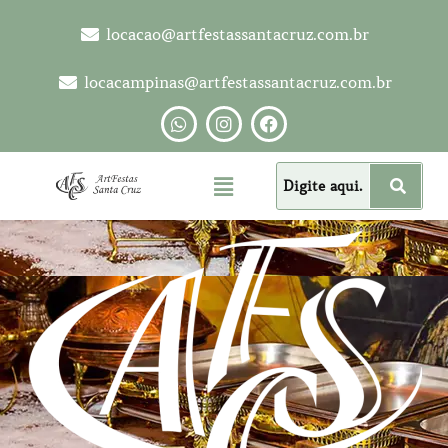
locacao@artfestassantacruz.com.br
locacampinas@artfestassantacruz.com.br