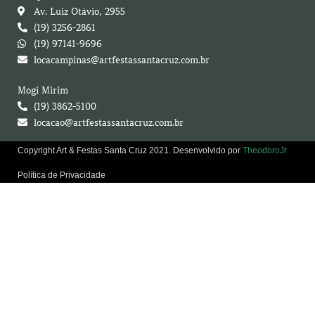
Av. Luiz Otávio, 2955
(19) 3256-2861
(19) 97141-9696
locacampinas@artfestassantacruz.com.br
Mogi Mirim
(19) 3862-5100
locacao@artfestassantacruz.com.br
Copyright Art & Festas Santa Cruz 2021. Desenvolvido por
TheodoroJr
Política de Privacidade