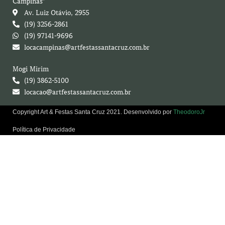
Campinas
Av. Luiz Otávio, 2955
(19) 3256-2861
(19) 97141-9696
locacampinas@artfestassantacruz.com.br
Mogi Mirim
(19) 3862-5100
locacao@artfestassantacruz.com.br
Copyright Art & Festas Santa Cruz 2021. Desenvolvido por
TheodoroJr
Política de Privacidade