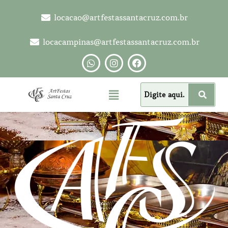
locacao@artfestassantacruz.com.br
locacampinas@artfestassantacruz.com.br