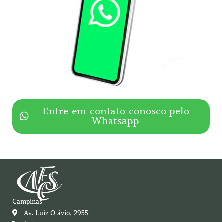
Entre em contato conosco pelo
Whatsapp
Campinas
Av. Luiz Otávio, 2955