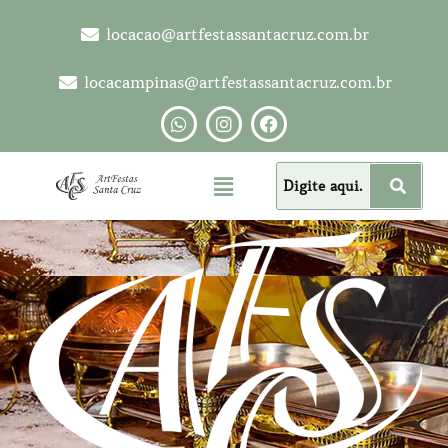
locacao@artfestassantacruz.com.br
locacampinas@artfestassantacruz.com.br