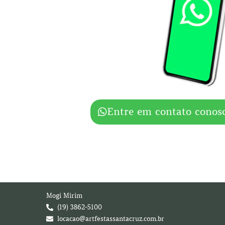
Entre em contato conos
Mogi Mirim
(19) 3862-5100
locacao@artfestassantacruz.com.br