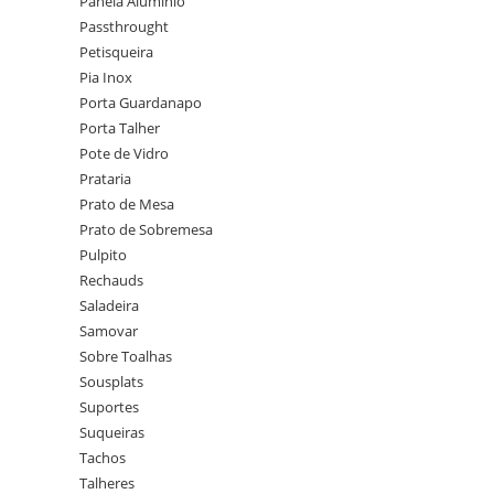
Panela Alumínio
Passthrought
Petisqueira
Pia Inox
Porta Guardanapo
Porta Talher
Pote de Vidro
Prataria
Prato de Mesa
Prato de Sobremesa
Pulpito
Rechauds
Saladeira
Samovar
Sobre Toalhas
Sousplats
Suportes
Suqueiras
Tachos
Talheres