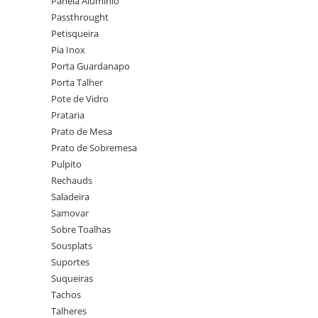
Panela Alumínio
Passthrought
Petisqueira
Pia Inox
Porta Guardanapo
Porta Talher
Pote de Vidro
Prataria
Prato de Mesa
Prato de Sobremesa
Pulpito
Rechauds
Saladeira
Samovar
Sobre Toalhas
Sousplats
Suportes
Suqueiras
Tachos
Talheres