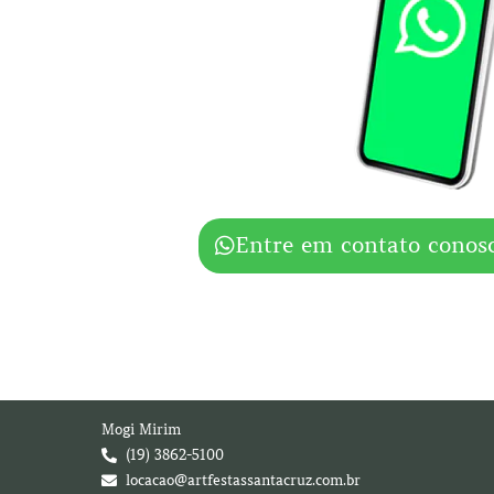
Entre em contato conos
Mogi Mirim
(19) 3862-5100
locacao@artfestassantacruz.com.br