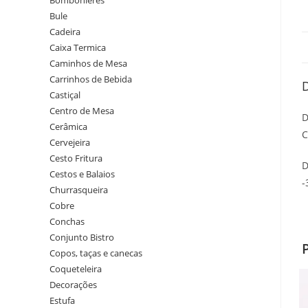
Bombonieres
Bule
Cadeira
Caixa Termica
Caminhos de Mesa
Carrinhos de Bebida
Castiçal
Centro de Mesa
D
Cerâmica
C
Cervejeira
Cesto Fritura
D
Cestos e Balaios
-
Churrasqueira
Cobre
Conchas
Conjunto Bistro
Copos, taças e canecas
Coqueteleira
Decorações
Estufa