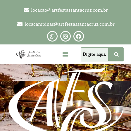
locacao@artfestassantacruz.com.br
locacampinas@artfestassantacruz.com.br