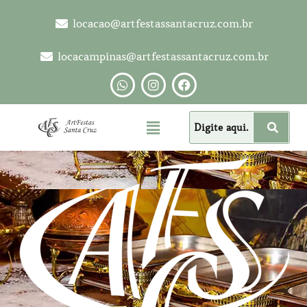
locacao@artfestassantacruz.com.br
locacampinas@artfestassantacruz.com.br