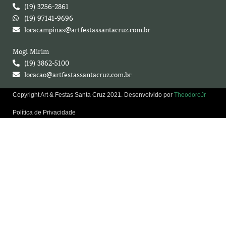
(19) 3256-2861
(19) 97141-9696
locacampinas@artfestassantacruz.com.br
Mogi Mirim
(19) 3862-5100
locacao@artfestassantacruz.com.br
Copyright Art & Festas Santa Cruz 2021. Desenvolvido por
TheodoroJr
Política de Privacidade