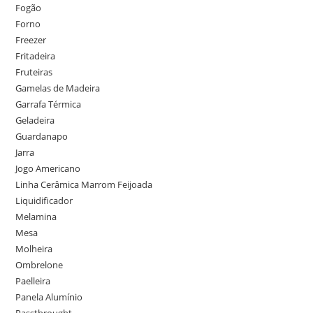
Fogão
Forno
Freezer
Fritadeira
Fruteiras
Gamelas de Madeira
Garrafa Térmica
Geladeira
Guardanapo
Jarra
Jogo Americano
Linha Cerâmica Marrom Feijoada
Liquidificador
Melamina
Mesa
Molheira
Ombrelone
Paelleira
Panela Alumínio
Passthrought