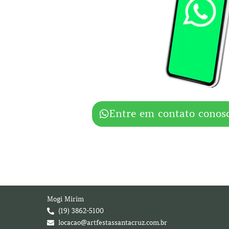
Entre em contato conos
Mogi Mirim
(19) 3862-5100
locacao@artfestassantacruz.com.br