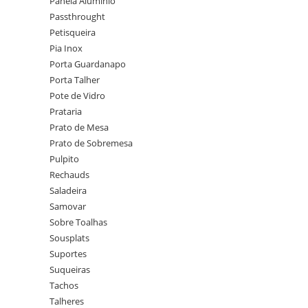
Panela Alumínio
Passthrought
Petisqueira
Pia Inox
Porta Guardanapo
Porta Talher
Pote de Vidro
Prataria
Prato de Mesa
Prato de Sobremesa
Pulpito
Rechauds
Saladeira
Samovar
Sobre Toalhas
Sousplats
Suportes
Suqueiras
Tachos
Talheres