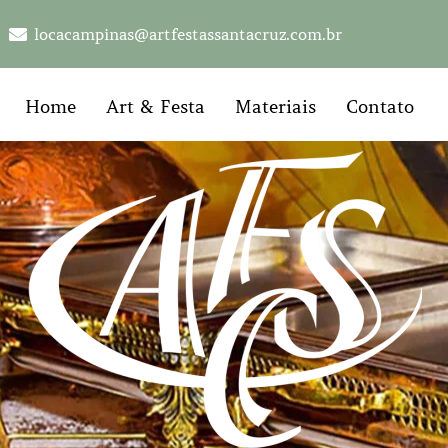
locacampinas@artfestassantacruz.com.br
Home
Art & Festa
Materiais
Contato