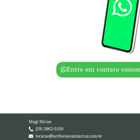
Entre em contato conos
Mogi Mirim
(19) 3862-5100
locacao@artfestassantacruz.com.br