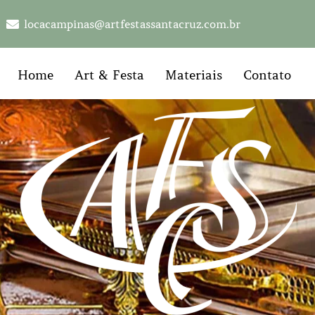
locacampinas@artfestassantacruz.com.br
Home
Art & Festa
Materiais
Contato