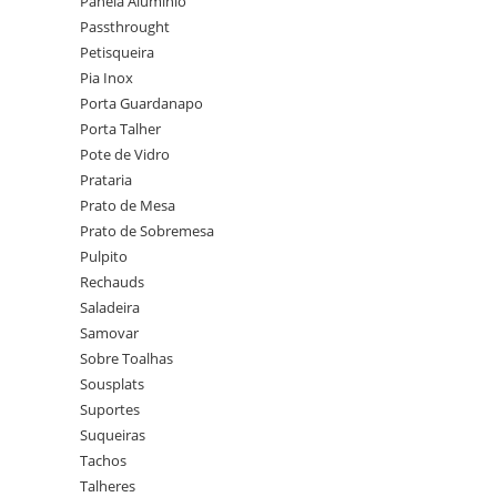
Panela Alumínio
Passthrought
Petisqueira
Pia Inox
Porta Guardanapo
Porta Talher
Pote de Vidro
Prataria
Prato de Mesa
Prato de Sobremesa
Pulpito
Rechauds
Saladeira
Samovar
Sobre Toalhas
Sousplats
Suportes
Suqueiras
Tachos
Talheres