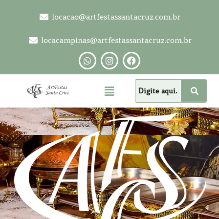
locacao@artfestassantacruz.com.br
locacampinas@artfestassantacruz.com.br