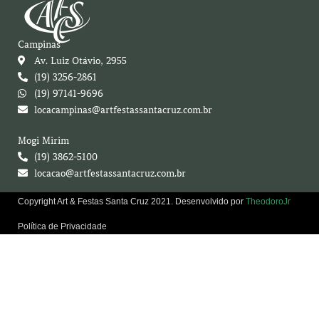
Campinas
Av. Luiz Otávio, 2955
(19) 3256-2861
(19) 97141-9696
locacampinas@artfestassantacruz.com.br
Mogi Mirim
(19) 3862-5100
locacao@artfestassantacruz.com.br
Copyright Art & Festas Santa Cruz 2021. Desenvolvido por
TheodoroJr
Política de Privacidade