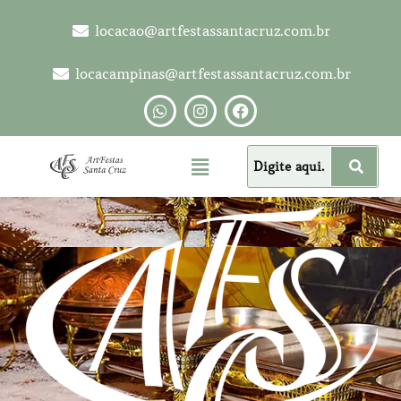
locacao@artfestassantacruz.com.br
locacampinas@artfestassantacruz.com.br