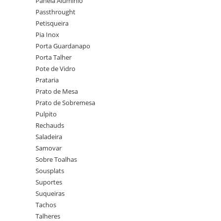
Panela Alumínio
Passthrought
Petisqueira
Pia Inox
Porta Guardanapo
Porta Talher
Pote de Vidro
Prataria
Prato de Mesa
Prato de Sobremesa
Pulpito
Rechauds
Saladeira
Samovar
Sobre Toalhas
Sousplats
Suportes
Suqueiras
Tachos
Talheres