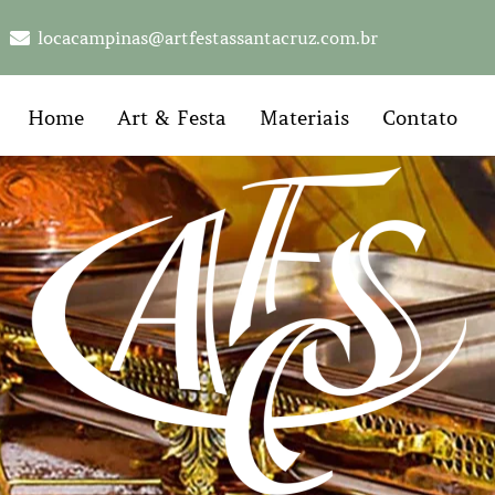
locacampinas@artfestassantacruz.com.br
Home
Art & Festa
Materiais
Contato