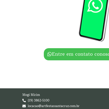
Entre em contato conos
Mogi Mirim
(19) 3862-5100
locacao@artfestassantacruz.com.br