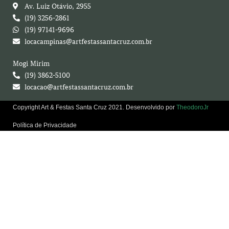
Av. Luiz Otávio, 2955
(19) 3256-2861
(19) 97141-9696
locacampinas@artfestassantacruz.com.br
Mogi Mirim
(19) 3862-5100
locacao@artfestassantacruz.com.br
Copyright Art & Festas Santa Cruz 2021. Desenvolvido por
TheodoroJr
Política de Privacidade