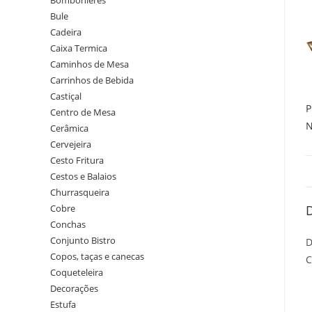
Bombonieres
Bule
Cadeira
Caixa Termica
Caminhos de Mesa
Carrinhos de Bebida
Castiçal
P
Centro de Mesa
N
Cerâmica
Cervejeira
Cesto Fritura
Cestos e Balaios
Churrasqueira
Cobre
Conchas
Conjunto Bistro
D
Copos, taças e canecas
C
Coqueteleira
Decorações
Estufa