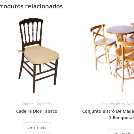
Produtos relacionados
Cadeira
,
Novidades
Conjunto Bistro
,
Nov
Cadeira Dior Tabaco
Conjunto Bistrô De Made
3 Banqueta
Leia mais
Leia mais