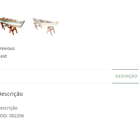
revious
ext
DESCRIÇÃO
Descrição
escrição
OD- 002206