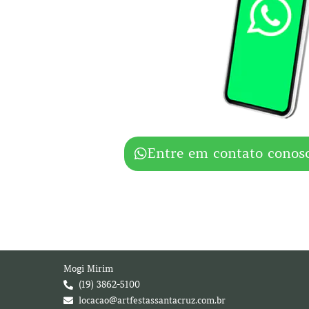
Entre em contato conos
Mogi Mirim
(19) 3862-5100
locacao@artfestassantacruz.com.br