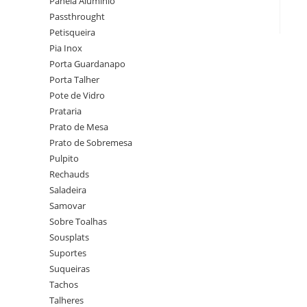
Panela Alumínio
Passthrought
Petisqueira
Pia Inox
Porta Guardanapo
Porta Talher
Pote de Vidro
Prataria
Prato de Mesa
Prato de Sobremesa
Pulpito
Rechauds
Saladeira
Samovar
Sobre Toalhas
Sousplats
Suportes
Suqueiras
Tachos
Talheres