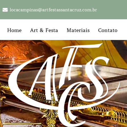
locacampinas@artfestassantacruz.com.br
Home
Art & Festa
Materiais
Contato