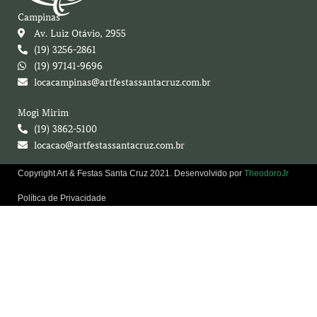
Campinas
Av. Luiz Otávio, 2955
(19) 3256-2861
(19) 97141-9696
locacampinas@artfestassantacruz.com.br
Mogi Mirim
(19) 3862-5100
locacao@artfestassantacruz.com.br
Copyright Art & Festas Santa Cruz 2021. Desenvolvido por
TheodoroJr
Política de Privacidade