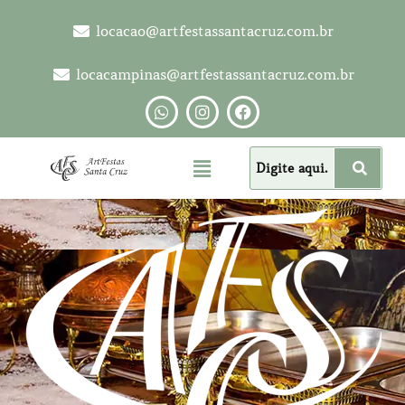
locacao@artfestassantacruz.com.br
locacampinas@artfestassantacruz.com.br